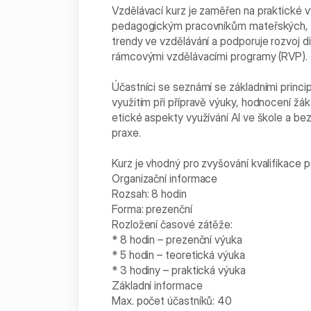
Vzdělávací kurz je zaměřen na praktické vy
pedagogickým pracovníkům mateřských, zák
trendy ve vzdělávání a podporuje rozvoj 
rámcovými vzdělávacími programy (RVP).
Účastníci se seznámí se základními princip
využitím při přípravě výuky, hodnocení žáků
etické aspekty využívání AI ve škole a b
praxe.
Kurz je vhodný pro zvyšování kvalifikace 
Organizační informace
Rozsah: 8 hodin
Forma: prezenční
Rozložení časové zátěže:
* 8 hodin – prezenční výuka
* 5 hodin – teoretická výuka
* 3 hodiny – praktická výuka
Základní informace
Max. počet účastníků: 40