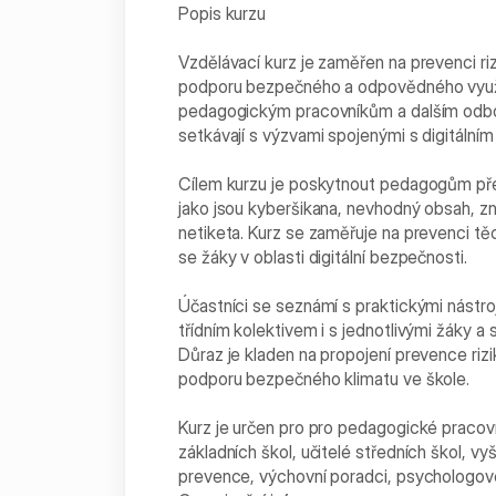
Popis kurzu
Vzdělávací kurz je zaměřen na prevenci ri
podporu bezpečného a odpovědného využíván
pedagogickým pracovníkům a dalším odborn
setkávají s výzvami spojenými s digitálním
Cílem kurzu je poskytnout pedagogům přehl
jako jsou kyberšikana, nevhodný obsah, zn
netiketa. Kurz se zaměřuje na prevenci tě
se žáky v oblasti digitální bezpečnosti.
Účastníci se seznámí s praktickými nástr
třídním kolektivem i s jednotlivými žáky a 
Důraz je kladen na propojení prevence ri
podporu bezpečného klimatu ve škole.
Kurz je určen pro pro pedagogické pracovník
základních škol, učitelé středních škol, v
prevence, výchovní poradci, psychologov