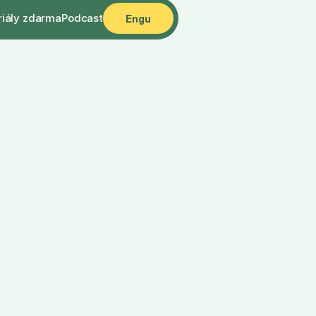
riály zdarma
Podcast
Engu