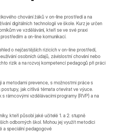
zikového chování žáků v on-line prostředí a na
í digitálních technologií ve škole. Kurz je určen
íkům ve vzdělávání, kteří se ve své praxi
 prostředím a on-line komunikací.
ed o nejčastějších rizicích v on-line prostředí,
eužívání osobních údajů, závislostní chování nebo
chto rizik a na rozvoj kompetencí pedagogů při práci
oji a metodami prevence, s možnostmi práce s
s postupy, jak citlivá témata otevírat ve výuce.
zik s rámcovými vzdělávacími programy (RVP) a na
y, kteří působí jaké učitelé 1. a 2. stupně
yšších odborných škol. Mohou jej využít metodici
é a speciální pedagogové