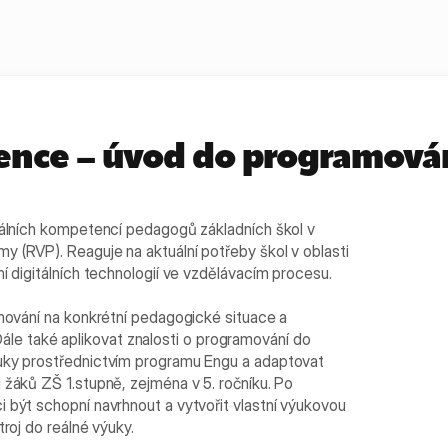
ence – úvod do programová
itálních kompetencí pedagogů základních škol v
 (RVP). Reaguje na aktuální potřeby škol v oblasti
í digitálních technologií ve vzdělávacím procesu.
amování na konkrétní pedagogické situace a
í. Dále také aplikovat znalosti o programování do
ýuky prostřednictvím programu Engu a adaptovat
 žáků ZŠ 1.stupně, zejména v 5. ročníku. Po
 být schopní navrhnout a vytvořit vlastní výukovou
troj do reálné výuky.