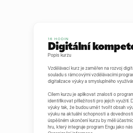
16
HODIN
Digitální kompet
Popis kurzu
Vzdělávací kurz je zaměřen na rozvoj dig
souladu s rámcovými vzdělávacími programy
digitalizace výuky a smysluplného využíván
Cílem kurzu je aplikovat znalosti o progr
identifikovat příležitosti pro jejich využit
výuky tak, že budou umět tvořit obsah v
výuku na aktuální schopnosti a dovednosti
úspěšném ukončení kurzu by měli účastníci
hru, který integruje program Engu jako nás