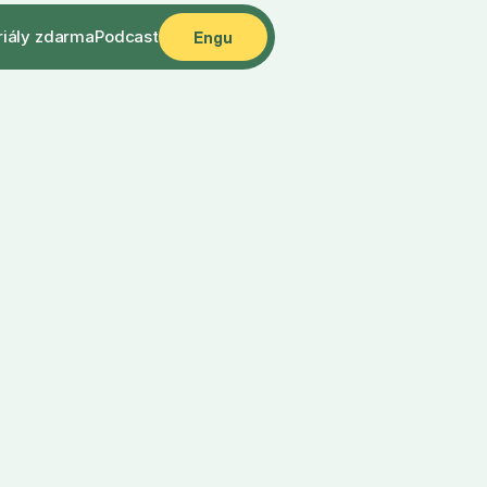
riály zdarma
Podcast
Engu