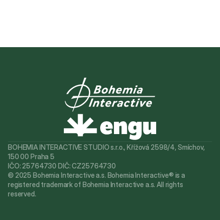
BOHEMIA INTERACTIVE STUDIO s.r.o., Křížová 2598/4, Smíchov, 
150 00 Praha 5
IČO: 25764730 DIČ: CZ25764730
© 2025 Bohemia Interactive a.s. Bohemia Interactive® is a 
registered trademark of Bohemia Interactive a.s. All rights 
reserved.