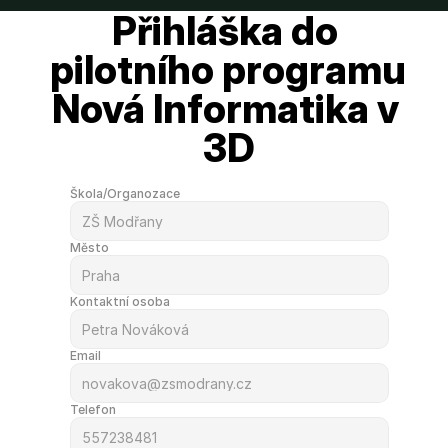
Přihláška do 
pilotního programu 
Nová Informatika v 
3D
Škola/Organozace
Město
Kontaktní osoba
Email
Telefon