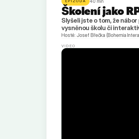
40
min
EPIZODA
Školení jako RP
Slyšeli jste o tom, že nábo
vysněnou školu či interakt
Hosté: Josef Břečka (Bohemia Intera
VIDEO