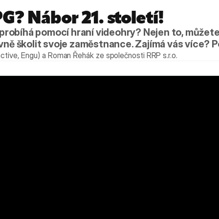
G? Nábor 21. století!
r probíhá pomocí hraní videohry? Nejen to, můžete 
ivně školit svoje zaměstnance. Zajímá vás více? P
ctive, Engu) a Roman Řehák ze společnosti RRP s.r.o.