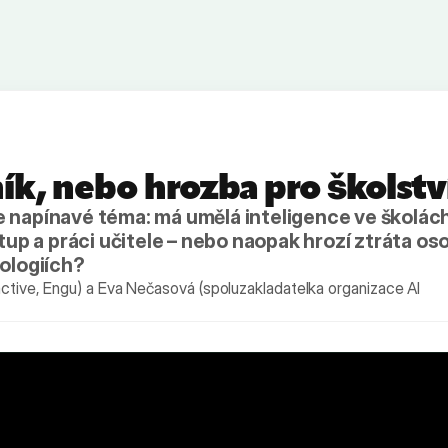
ík, nebo hrozba pro školstv
 napínavé téma: má umělá inteligence ve školách
stup a práci učitele – nebo naopak hrozí ztráta o
nologiích?
ctive, Engu) a Eva Nečasová (spoluzakladatelka organizace AI