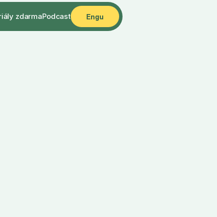
riály zdarma
Podcast
Engu