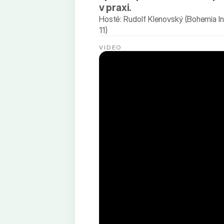
v praxi.
Hosté: Rudolf Klenovský (Bohemia In
11)
VIDEO