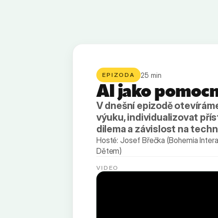
25
min
EPIZODA
AI jako pomocn
V dnešní epizodě otevíráme
výuku, individualizovat pří
dilema a závislost na tech
Hosté: Josef Břečka (Bohemia Intera
Dětem)
VIDEO