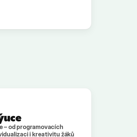
výuce
je – od programovacích
vidualizaci i kreativitu žáků