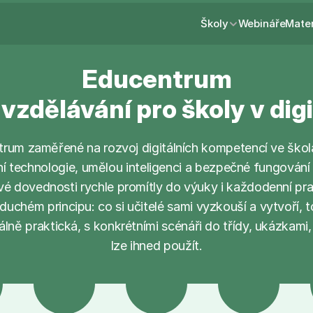
Školy
Webináře
Mate
Educentrum
vzdělávání pro školy v dig
trum zaměřené na rozvoj digitálních kompetencí ve šk
 technologie, umělou inteligenci a bezpečné fungování v 
vé dovednosti rychle promítly do výuky i každodenní pra
chém principu: co si učitelé sami vyzkouší a vytvoří, to 
lně praktická, s konkrétními scénáři do třídy, ukázkami,
lze ihned použít.