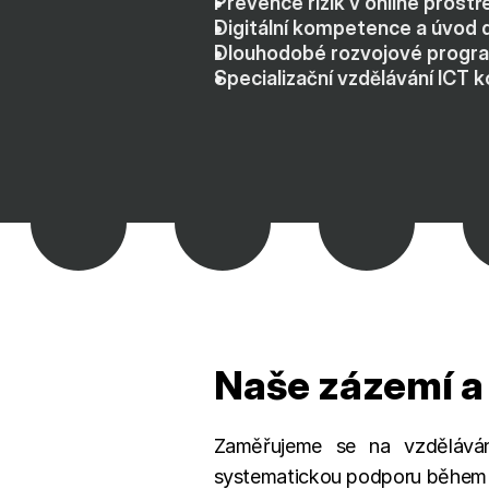
Prevence rizik v online prostř
Digitální kompetence a úvod 
Dlouhodobé rozvojové program
Specializační vzdělávání ICT
Naše zázemí a 
Zaměřujeme se na vzděláván
systematickou podporu během 