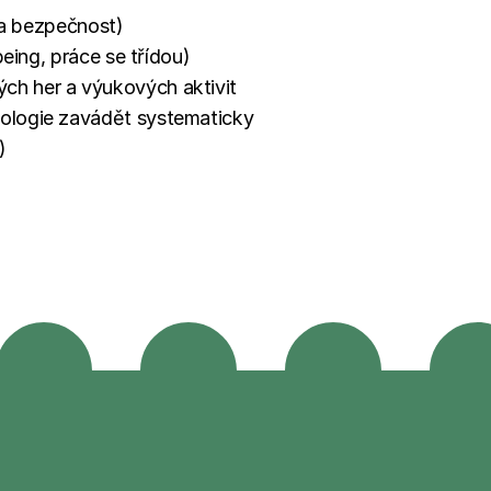
a a bezpečnost)
being, práce se třídou)
ch her a výukových aktivit
nologie zavádět systematicky
)