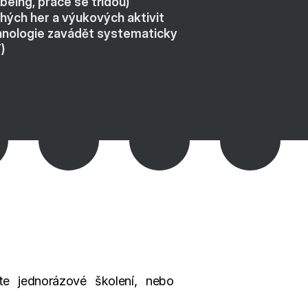
lbeing, práce se třídou)
hých her a výukových aktivit
chnologie zavádět systematicky
)
 jednorázové školení, nebo 