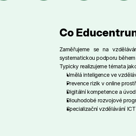
Co Educentrum
Zaměřujeme se na vzděláván
systematickou podporu během 
Typicky realizujeme témata jak
Umělá inteligence ve vzdělává
Prevence rizik v online prost
Digitální kompetence a úvod
Dlouhodobé rozvojové progra
Specializační vzdělávání I