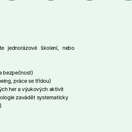
 jednorázové školení, nebo 
a a bezpečnost)
being, práce se třídou)
ch her a výukových aktivit
nologie zavádět systematicky
)