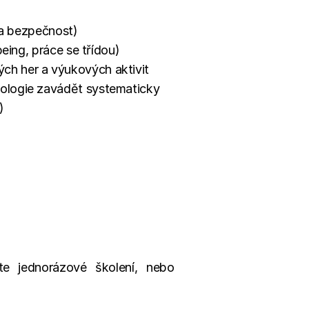
a a bezpečnost)
being, práce se třídou)
ch her a výukových aktivit
nologie zavádět systematicky
)
 jednorázové školení, nebo 