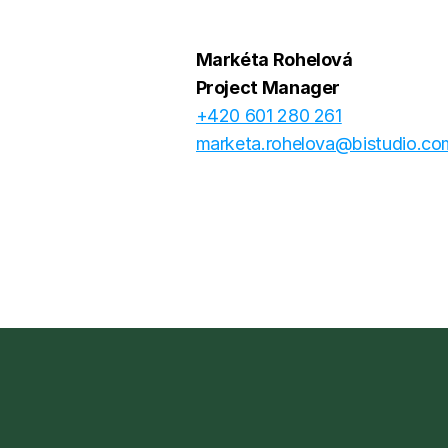
Markéta Rohelová
Project Manager
+420 601 280 261
marketa.rohelova@bistudio.co