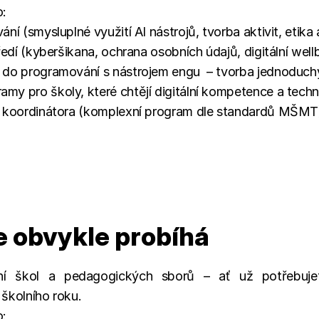
o:
ní (smysluplné využití AI nástrojů, tvorba aktivit, etik
ředí (kyberšikana, ochrana osobních údajů, digitální well
 do programování s nástrojem engu  – tvorba jednoduchý
my pro školy, které chtějí digitální kompetence a tech
CT koordinátora (komplexní program dle standardů MŠMT
e obvykle probíhá
í škol a pedagogických sborů – ať už potřebujete
školního roku.
o: