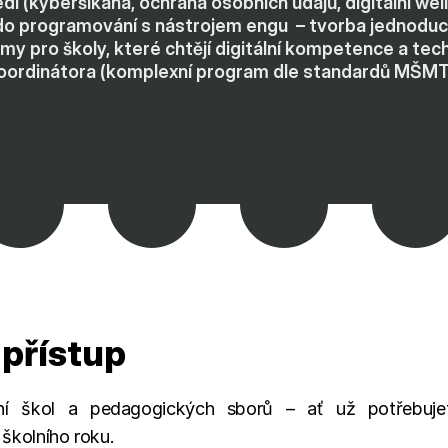
edí (kyberšikana, ochrana osobních údajů, digitální wel
do programování s nástrojem engu  – tvorba jednoduc
y pro školy, které chtějí digitální kompetence a te
 koordinátora (komplexní program dle standardů MŠMT
přístup
í škol a pedagogických sborů – ať už potřebujete
školního roku.