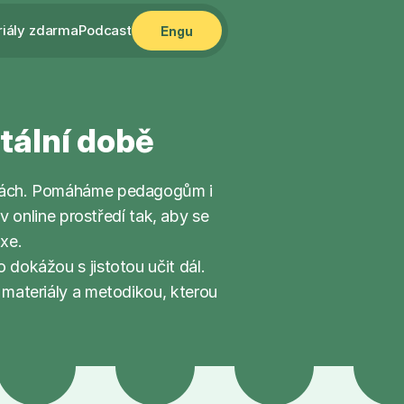
riály zdarma
Podcast
Engu
itální době
olách. Pomáháme pedagogům i 
online prostředí tak, aby se 
xe.
dokážou s jistotou učit dál. 
 materiály a metodikou, kterou 