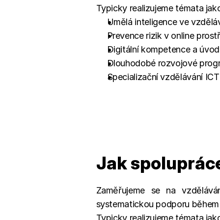
Typicky realizujeme témata jak
Umělá inteligence ve vzdělává
Prevence rizik v online prost
Digitální kompetence a úvod
Dlouhodobé rozvojové progra
Specializační vzdělávání I
Jak spoluprác
Zaměřujeme se na vzděláván
systematickou podporu během 
Typicky realizujeme témata jak