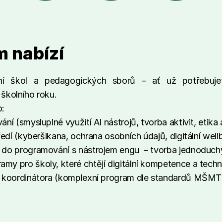
 nabízí
í škol a pedagogických sborů – ať už potřebujete
školního roku.
o:
ní (smysluplné využití AI nástrojů, tvorba aktivit, etik
ředí (kyberšikana, ochrana osobních údajů, digitální well
 do programování s nástrojem engu  – tvorba jednoduchý
my pro školy, které chtějí digitální kompetence a tech
CT koordinátora (komplexní program dle standardů MŠMT