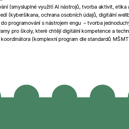
ní (smysluplné využití AI nástrojů, tvorba aktivit, etik
ředí (kyberšikana, ochrana osobních údajů, digitální well
 do programování s nástrojem engu  – tvorba jednoduchý
my pro školy, které chtějí digitální kompetence a tech
CT koordinátora (komplexní program dle standardů MŠMT