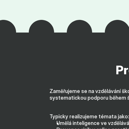
Pr
Zaměřujeme se na vzdělávání ško
systematickou podporu během šk
Typicky realizujeme témata jako:
Umělá inteligence ve vzděláván