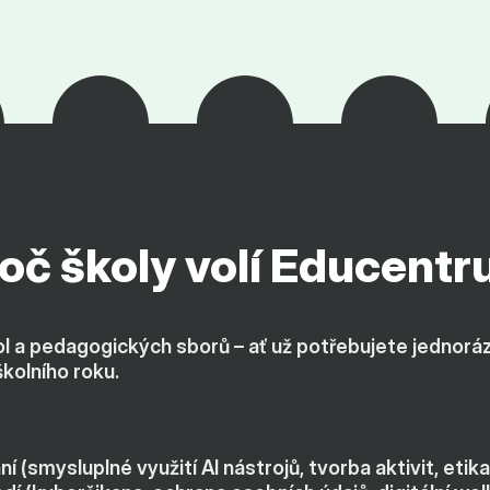
oč školy volí Educent
l a pedagogických sborů – ať už potřebujete jednoráz
olního roku.
í (smysluplné využití AI nástrojů, tvorba aktivit, eti